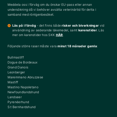
Meddela oss i förväg om du önskar EU-pass eller annan
undersökning då vi behöver avsätta veterinärtid för detta i
samband med röntgenbesöket.
Läs på i förväg
- d
et finns både
risker och biverkningar
vid
användning av sederande läkemedel, samt
karenstider
.
Läs
mer om karenstider hos SKK
HÄR
.
Följande större raser måste vara
minst 18 månader gamla
:
Bullmastiff
Dogue de Bordeaux
Grand Danois
Leonberger
Maremmano Abruzzese
Mastiff
Mastino Napoletano
Newfoundlandshund
Landseer
Pyrenéerhund
S:t Bernhardshund