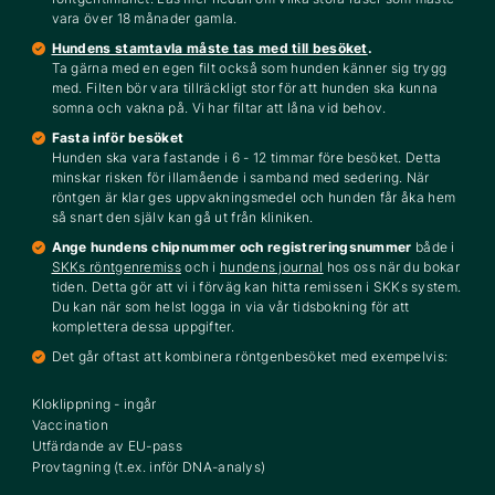
vara över 18 månader gamla.
Hundens stamtavla måste tas med till besöket
.
Ta gärna med en egen filt också som hunden känner sig trygg
med. Filten bör vara tillräckligt stor för att hunden ska kunna
somna och vakna på. Vi har filtar att låna vid behov.
Fasta inför besöket
Hunden ska vara fastande i 6 - 12 timmar före besöket. Detta
minskar risken för illamående i samband med sedering. När
röntgen är klar ges uppvakningsmedel och hunden får åka hem
så snart den själv kan gå ut från kliniken.
Ange hundens chipnummer och registreringsnummer
både i
SKKs röntgenremiss
och i
hundens journal
hos oss när du bokar
tiden. Detta gör att vi i förväg kan hitta remissen i SKKs system.
Du kan när som helst logga in via vår tidsbokning för att
komplettera dessa uppgifter.
Det går oftast att kombinera röntgenbesöket med exempelvis:
Kloklippning - ingår
Vaccination
Utfärdande av EU-pass
Provtagning (t.ex. inför DNA-analys)