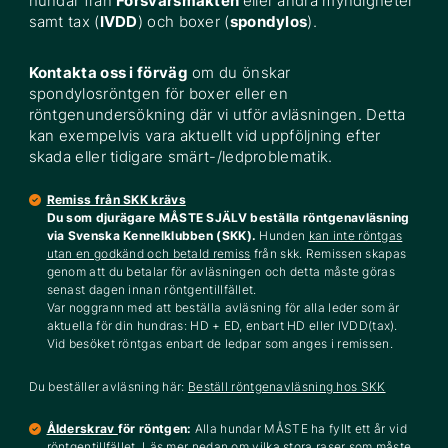
hundar från
Försvarsmakten
eller andra myndigheter
samt tax (
IVDD
) och boxer (
spondylos
).
Kontakta oss i förväg
om du önskar
spondylosröntgen för boxer eller en
röntgenundersökning där vi utför avläsningen. Detta
kan exempelvis vara aktuellt vid uppföljning efter
skada eller tidigare smärt-/ledproblematik.
Remiss från SKK krävs
Du som djurägare MÅSTE SJÄLV beställa röntgenavläsning
via Svenska Kennelklubben (SKK).
Hunden
kan inte röntgas
utan en godkänd och betald remiss
från skk. Remissen skapas
genom att du betalar för avläsningen och detta måste göras
senast dagen innan röntgentillfället.
Var noggrann med att beställa avläsning för alla leder som är
aktuella för din hundras: HD + ED, enbart HD eller IVDD(tax).
Vid besöket röntgas enbart de ledpar som anges i remissen.
Du beställer avläsning här:
Beställ röntgenavläsning hos SKK
Ålderskrav
för röntgen:
Alla hundar MÅSTE ha fyllt ett år vid
röntgentillfället. Läs mer nedan om vilka stora raser som måste