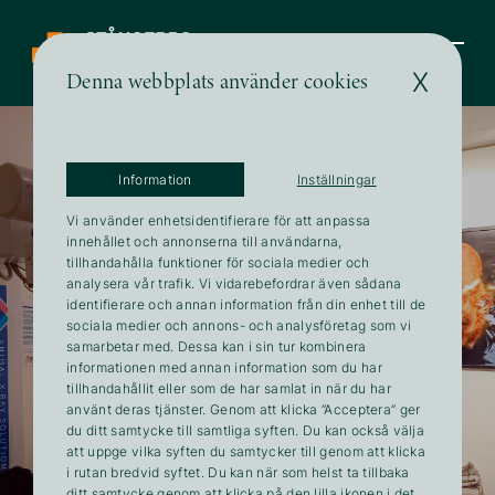
Vad vi kan hjälpa dig med
X
Denna webbplats använder cookies
013-17 17 33
Information
Inställningar
Vi använder enhetsidentifierare för att anpassa
innehållet och annonserna till användarna,
tillhandahålla funktioner för sociala medier och
analysera vår trafik. Vi vidarebefordrar även sådana
identifierare och annan information från din enhet till de
sociala medier och annons- och analysföretag som vi
samarbetar med. Dessa kan i sin tur kombinera
informationen med annan information som du har
tillhandahållit eller som de har samlat in när du har
använt deras tjänster. Genom att klicka ”Acceptera” ger
du ditt samtycke till samtliga syften. Du kan också välja
att uppge vilka syften du samtycker till genom att klicka
i rutan bredvid syftet. Du kan när som helst ta tillbaka
ditt samtycke genom att klicka på den lilla ikonen i det