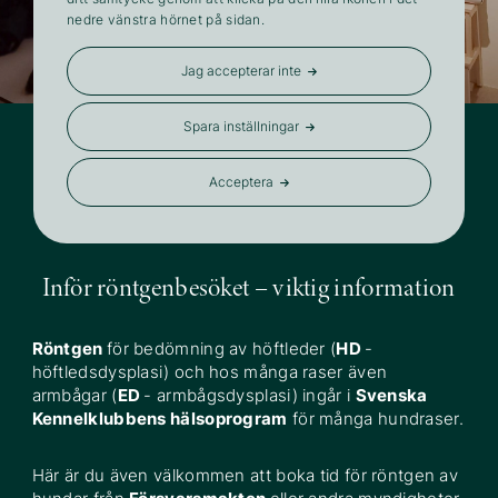
nedre vänstra hörnet på sidan.
Höftledsröntgen
Jag accepterar inte
Spara inställningar
Acceptera
LÄS IGENOM ALLA PUNKTER PÅ DENNA SIDA
INFÖR DITT BESÖK
Inför röntgenbesöket – viktig information
Röntgen
för bedömning av höftleder (
HD
-
höftledsdysplasi) och hos många raser även
armbågar (
ED
- armbågsdysplasi) ingår i
Svenska
Kennelklubbens hälsoprogram
för många hundraser.
Här är du även välkommen att boka tid för röntgen av