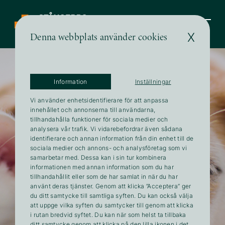
Vad vi kan hjälpa dig med
X
Denna webbplats använder cookies
013-17 17 33
Information
Inställningar
Vi använder enhetsidentifierare för att anpassa
innehållet och annonserna till användarna,
tillhandahålla funktioner för sociala medier och
analysera vår trafik. Vi vidarebefordrar även sådana
identifierare och annan information från din enhet till de
sociala medier och annons- och analysföretag som vi
samarbetar med. Dessa kan i sin tur kombinera
informationen med annan information som du har
tillhandahållit eller som de har samlat in när du har
använt deras tjänster. Genom att klicka ”Acceptera” ger
du ditt samtycke till samtliga syften. Du kan också välja
att uppge vilka syften du samtycker till genom att klicka
i rutan bredvid syftet. Du kan när som helst ta tillbaka
ditt samtycke genom att klicka på den lilla ikonen i det